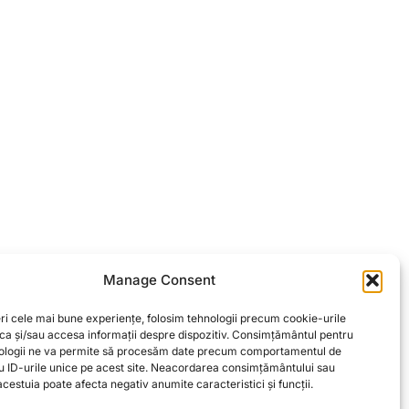
Manage Consent
ri cele mai bune experiențe, folosim tehnologii precum cookie-urile
oca și/sau accesa informații despre dispozitiv. Consimțământul pentru
ologii ne va permite să procesăm date precum comportamentul de
u ID-urile unice pe acest site. Neacordarea consimțământului sau
cestuia poate afecta negativ anumite caracteristici și funcții.