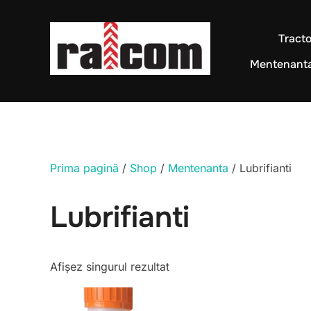
Sari
la
Tract
conținut
Mentenant
Prima pagină
/
Shop
/
Mentenanta
/ Lubrifianti
Lubrifianti
Afișez singurul rezultat