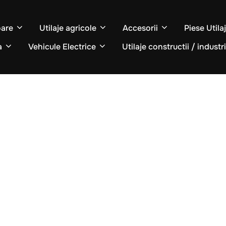
oare
Utilaje agricole
Accesorii
Piese Utila
a
Vehicule Electrice
Utilaje constructii / industr