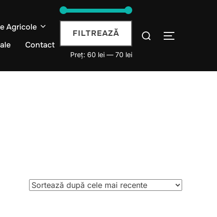
je Agricole
Preț
Preț
Caută
FILTREAZĂ
COMUTĂ L
după:
iale
Contact
minim
maxim
Preț:
60 lei
—
70 lei