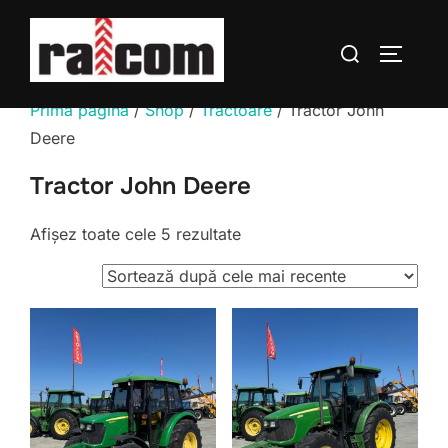
Sari
la
Caută
COMUTĂ
conținut
după:
Prima pagină
/
Shop
/
Tractoare
/ Tractor John
Deere
Tractor John Deere
Sortat
Afișez toate cele 5 rezultate
după
cele
mai
recente