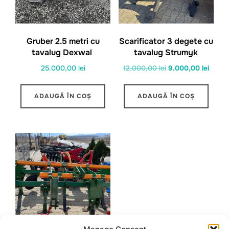
Gruber 2.5 metri cu
Scarificator 3 degete cu
tavalug Dexwal
tavalug Strumyk
Prețul
Prețul
25.000,00
lei
12.000,00
lei
9.000,00
lei
inițial
curen
a
este:
ADAUGĂ ÎN COȘ
ADAUGĂ ÎN COȘ
fost:
9.000,
12.000,00 lei.