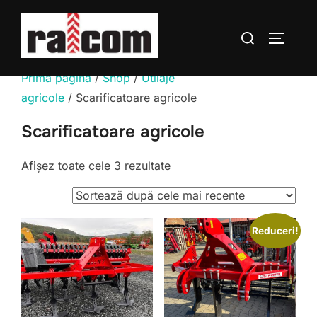
Sari
la
Caută
COMUTĂ
conținut
după:
Prima pagină
/
Shop
/
Utilaje
agricole
/ Scarificatoare agricole
Scarificatoare agricole
Sortat
Afișez toate cele 3 rezultate
după
cele
mai
Reduceri!
recente