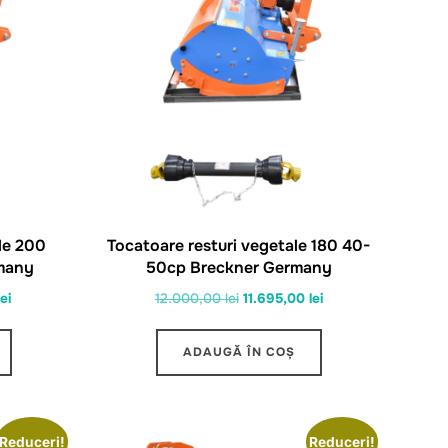
le 200
Tocatoare resturi vegetale 180 40-
many
50cp Breckner Germany
Prețul
Prețul
Prețul
lei
12.000,00
lei
11.695,00
lei
curent
inițial
curent
este:
a
este:
ADAUGĂ ÎN COȘ
11.226,00 lei.
fost:
11.695,00 lei.
ei.
12.000,00 lei.
Reduceri!
Reduceri!