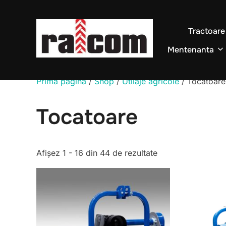
Sari
la
Tractoare
conținut
Mentenanta
Prima pagină
/
Shop
/
Utilaje agricole
/ Tocatoare
Tocatoare
Sortat
Afișez 1 - 16 din 44 de rezultate
după
cele
mai
recente