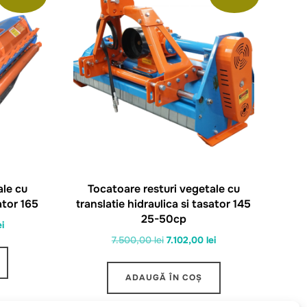
ale cu
Tocatoare resturi vegetale cu
ator 165
translatie hidraulica si tasator 145
25-50cp
Prețul
ei
Prețul
Prețul
7.500,00
lei
7.102,00
lei
curent
inițial
curent
este:
a
este:
7.913,00 lei.
ADAUGĂ ÎN COȘ
fost:
7.102,00 lei.
ei.
7.500,00 lei.