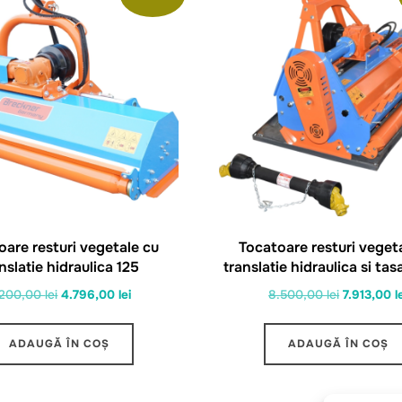
oare resturi vegetale cu
Tocatoare resturi veget
nslatie hidraulica 125
translatie hidraulica si tas
Prețul
Prețul
Prețul
.200,00
lei
4.796,00
lei
8.500,00
lei
7.913,00
l
inițial
curent
inițial
a
este:
a
ADAUGĂ ÎN COȘ
ADAUGĂ ÎN COȘ
fost:
4.796,00 lei.
fost:
5.200,00 lei.
8.500,00 l