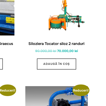
Graecus
Siloziera Tocator siloz 2 randuri
Prețul
Prețul
90.000,00
lei
70.000,00
lei
inițial
curent
a
este:
ADAUGĂ ÎN COȘ
fost:
70.000,00 lei.
90.000,00 lei.
Reduceri!
Reduceri!