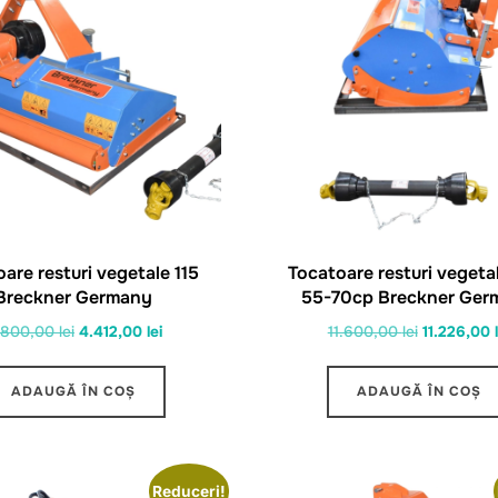
are resturi vegetale 115
Tocatoare resturi vegeta
Breckner Germany
55-70cp Breckner Ger
Prețul
Prețul
Prețul
.800,00
lei
4.412,00
lei
11.600,00
lei
11.226,00
inițial
curent
inițial
a
este:
a
ADAUGĂ ÎN COȘ
ADAUGĂ ÎN COȘ
fost:
4.412,00 lei.
fost:
4.800,00 lei.
11.600,00 l
Reduceri!