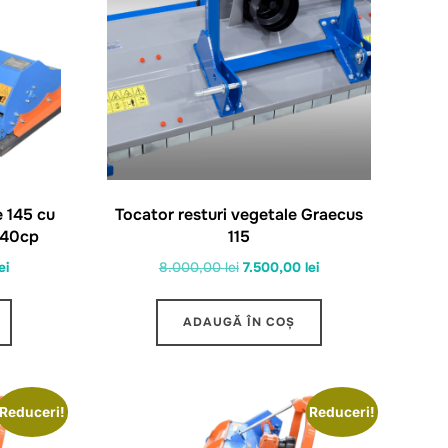
e 145 cu
Tocator resturi vegetale Graecus
0-40cp
115
Prețul
Prețul
Prețul
ei
8.000,00
lei
7.500,00
lei
curent
inițial
curent
este:
a
este:
ADAUGĂ ÎN COȘ
4.883,00 lei.
fost:
7.500,00 lei.
i.
8.000,00 lei.
Reduceri!
Reduceri!