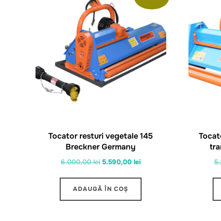
Tocator resturi vegetale 145
Tocat
Breckner Germany
tra
Prețul
Prețul
6.000,00
lei
5.590,00
lei
5
inițial
curent
a
este:
ADAUGĂ ÎN COȘ
fost:
5.590,00 lei.
6.000,00 lei.