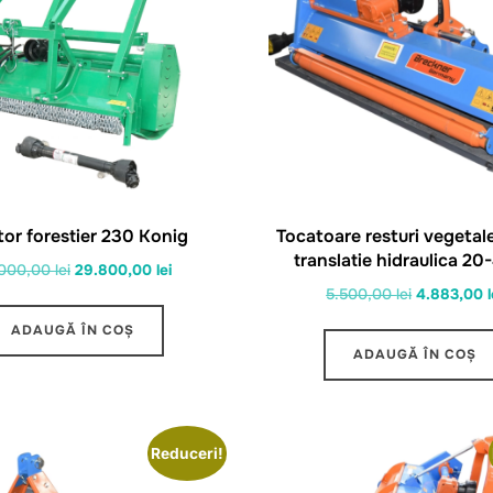
tor forestier 230 Konig
Tocatoare resturi vegetal
translatie hidraulica 2
Prețul
Prețul
.000,00
lei
29.800,00
lei
Prețul
5.500,00
lei
4.883,00
l
inițial
curent
inițial
a
este:
ADAUGĂ ÎN COȘ
a
fost:
29.800,00 lei.
ADAUGĂ ÎN COȘ
fost:
32.000,00 lei.
5.500,00 le
Reduceri!