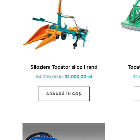
Siloziera Tocator siloz 1 rand
Toca
Prețul
Prețul
44.000,00
lei
32.000,00
lei
32
inițial
curent
a
este:
ADAUGĂ ÎN COȘ
fost:
32.000,00 lei.
44.000,00 lei.