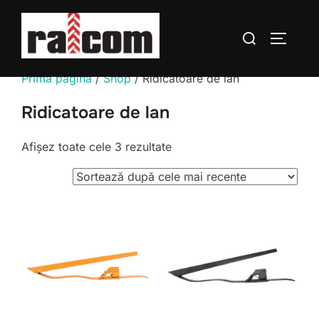
Sari
la
Caută
COMUTĂ
conținut
după:
Prima pagină
/
Shop
/ Ridicatoare de lan
Ridicatoare de lan
Sortat
Afișez toate cele 3 rezultate
după
cele
mai
recente