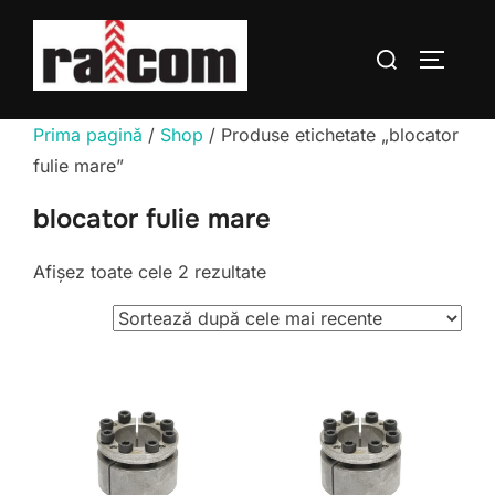
Sari
la
Caută
COMUTĂ
conținut
după:
Prima pagină
/
Shop
/ Produse etichetate „blocator
fulie mare”
blocator fulie mare
Sortat
Afișez toate cele 2 rezultate
după
cele
mai
recente