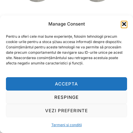
Manage Consent
Blocator fulie mare
Blocator fulie mare
pentru tocatoare seria
pentru tocatoare seria
Pentru a oferi cele mai bune experiențe, folosim tehnologii precum
DPS, BK98211, BK98212,
KFH, BK98216, BK98217
cookie-urile pentru a stoca și/sau accesa informații despre dispozitiv.
BK98213, BK98214
Consimțământul pentru aceste tehnologii ne va permite să procesăm
date precum comportamentul de navigare sau ID-urile unice pe acest
CITEȘTE MAI MULT
site. Neacordarea consimțământului sau retragerea acestuia poate
afecta negativ anumite caracteristici și funcții.
CITEȘTE MAI MULT
ACCEPTA
RESPINGE
Termeni si conditii
Copyright © 2026 Ralcom Utilaje Agricole
VEZI PREFERINTE
Inspiro Theme
de
WPZOOM
Termeni si conditii