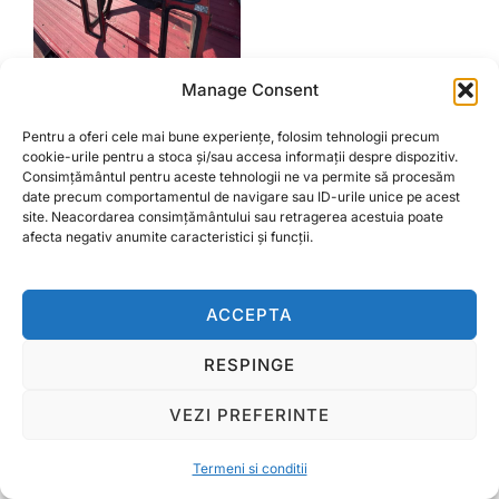
Manage Consent
Cabina tractor fara aripi
Prețul
Prețul
Pentru a oferi cele mai bune experiențe, folosim tehnologii precum
3.800,00
lei
3.500,00
lei
cookie-urile pentru a stoca și/sau accesa informații despre dispozitiv.
inițial
curent
Consimțământul pentru aceste tehnologii ne va permite să procesăm
a
este:
date precum comportamentul de navigare sau ID-urile unice pe acest
CITEȘTE MAI MULT
fost:
3.500,00 lei.
site. Neacordarea consimțământului sau retragerea acestuia poate
afecta negativ anumite caracteristici și funcții.
3.800,00 lei.
ACCEPTA
Termeni si conditii
Copyright © 2026 Ralcom Utilaje Agricole
RESPINGE
Inspiro Theme
de
WPZOOM
VEZI PREFERINTE
Termeni si conditii