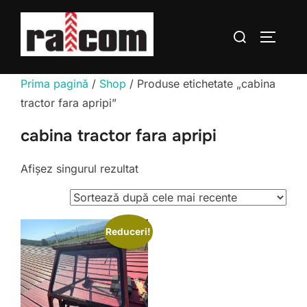
Sari
la
Caută
COMUTĂ
conținut
după:
Prima pagină
/
Shop
/ Produse etichetate „cabina
tractor fara apripi”
cabina tractor fara apripi
Afișez singurul rezultat
Reduceri!