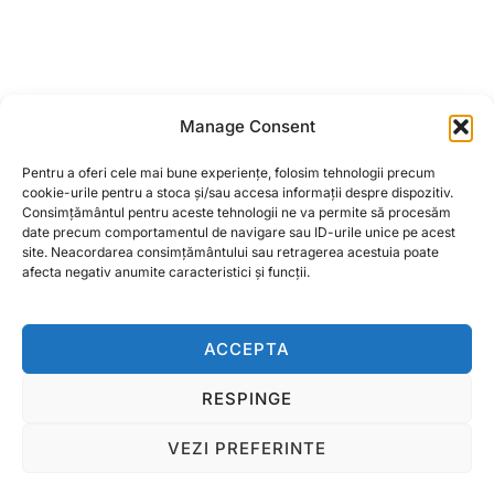
Cardan 800 mm T1 cruce
Cardan 850 mm T4
22×54 (teava
cruce 27×75 (teava
Manage Consent
triunghiulara) 1 3/8 Z=6
triunghi)1 3/8 Z=6
Erbicidator
Cositoare
Pentru a oferi cele mai bune experiențe, folosim tehnologii precum
cookie-urile pentru a stoca și/sau accesa informații despre dispozitiv.
1,35/1,65/1,85
230,00
lei
Consimțământul pentru aceste tehnologii ne va permite să procesăm
date precum comportamentul de navigare sau ID-urile unice pe acest
300,00
lei
site. Neacordarea consimțământului sau retragerea acestuia poate
ADAUGĂ ÎN COȘ
afecta negativ anumite caracteristici și funcții.
ADAUGĂ ÎN COȘ
ACCEPTA
RESPINGE
Termeni si conditii
VEZI PREFERINTE
Copyright © 2026 Ralcom Utilaje Agricole
Inspiro Theme
de
WPZOOM