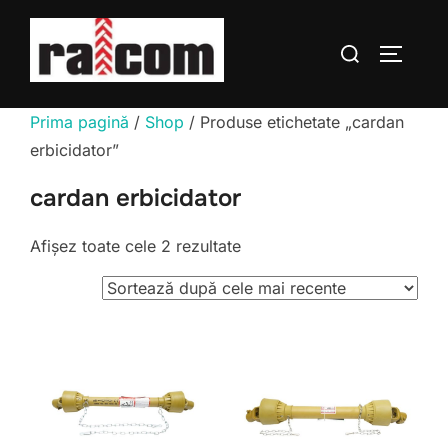
Sari
la
Caută
COMUTĂ
conținut
după:
Prima pagină
/
Shop
/ Produse etichetate „cardan
erbicidator”
cardan erbicidator
Sortat
Afișez toate cele 2 rezultate
după
cele
mai
recente