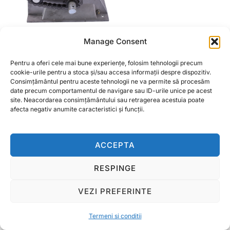
Manage Consent
Cutie fertilizare
asamblata cu lant gros
Pentru a oferi cele mai bune experiențe, folosim tehnologii precum
cookie-urile pentru a stoca și/sau accesa informații despre dispozitiv.
240,00
lei
Consimțământul pentru aceste tehnologii ne va permite să procesăm
date precum comportamentul de navigare sau ID-urile unice pe acest
site. Neacordarea consimțământului sau retragerea acestuia poate
ADAUGĂ ÎN COȘ
afecta negativ anumite caracteristici și funcții.
ACCEPTA
Termeni si conditii
RESPINGE
Copyright © 2026 Ralcom Utilaje Agricole
VEZI PREFERINTE
Inspiro Theme
de
WPZOOM
Termeni si conditii