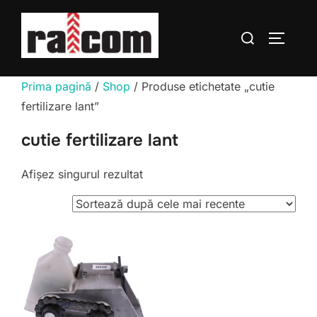
Sari
la
Caută
COMUTĂ
conținut
după:
Prima pagină
/
Shop
/ Produse etichetate „cutie
fertilizare lant”
cutie fertilizare lant
Afișez singurul rezultat