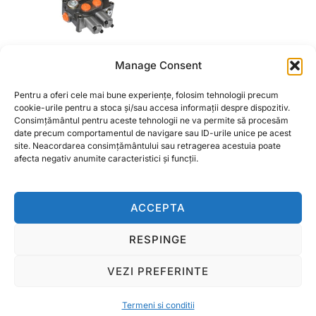
Distribuitor hidraulic 2
Manage Consent
manete presiune 160-
200 bar, debit 80L/min
Pentru a oferi cele mai bune experiențe, folosim tehnologii precum
cookie-urile pentru a stoca și/sau accesa informații despre dispozitiv.
-30 – +70C RA14
Consimțământul pentru aceste tehnologii ne va permite să procesăm
date precum comportamentul de navigare sau ID-urile unice pe acest
299,00
lei
site. Neacordarea consimțământului sau retragerea acestuia poate
afecta negativ anumite caracteristici și funcții.
ADAUGĂ ÎN COȘ
ACCEPTA
RESPINGE
Termeni si conditii
VEZI PREFERINTE
Copyright © 2026 Ralcom Utilaje Agricole
Inspiro Theme
de
WPZOOM
Termeni si conditii