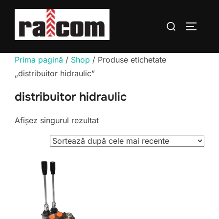
Sari
la
Caută
COMUTĂ
conținut
după:
Prima pagină
/
Shop
/ Produse etichetate
„distribuitor hidraulic”
distribuitor hidraulic
Afișez singurul rezultat