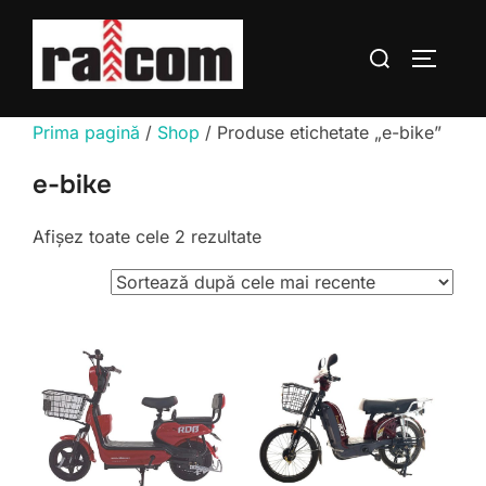
Sari
la
Caută
COMUTĂ
conținut
după:
Prima pagină
/
Shop
/ Produse etichetate „e-bike”
e-bike
Sortat
Afișez toate cele 2 rezultate
după
cele
mai
recente