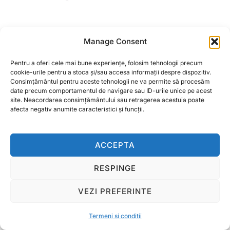
Scuter electric, fara
Scuter electric fara
Manage Consent
permis, YG3 250W-
permis, Dunarea, 450W,
730W, 25km/h
25km/h
Pentru a oferi cele mai bune experiențe, folosim tehnologii precum
2.999,00
lei
4.599,00
lei
cookie-urile pentru a stoca și/sau accesa informații despre dispozitiv.
Consimțământul pentru aceste tehnologii ne va permite să procesăm
date precum comportamentul de navigare sau ID-urile unice pe acest
ADAUGĂ ÎN COȘ
ADAUGĂ ÎN COȘ
site. Neacordarea consimțământului sau retragerea acestuia poate
afecta negativ anumite caracteristici și funcții.
ACCEPTA
Termeni si conditii
RESPINGE
Copyright © 2026 Ralcom Utilaje Agricole
VEZI PREFERINTE
Inspiro Theme
de
WPZOOM
Termeni si conditii