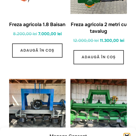
Freza agricola 1.8 Baisan
Freza agricola 2 metri cu
tavalug
Prețul
Prețul
8.200,00
lei
7.000,00
lei
Prețul
Prețul
12.000,00
lei
11.300,00
lei
inițial
curent
inițial
curen
a
este:
ADAUGĂ ÎN COȘ
a
este:
fost:
7.000,00 lei.
ADAUGĂ ÎN COȘ
fost:
11.300
8.200,00 lei.
12.000,00 lei.