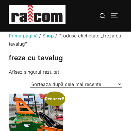
Sari
la
Caută
COMUTĂ
conținut
după:
Prima pagină
/
Shop
/ Produse etichetate „freza cu
tavalug”
freza cu tavalug
Afișez singurul rezultat
Reduceri!