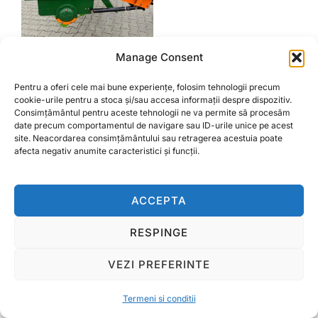
Manage Consent
Freza agricola 2 metri cu
tavalug
Pentru a oferi cele mai bune experiențe, folosim tehnologii precum
cookie-urile pentru a stoca și/sau accesa informații despre dispozitiv.
Prețul
Prețul
12.000,00
lei
11.300,00
lei
Consimțământul pentru aceste tehnologii ne va permite să procesăm
inițial
curent
date precum comportamentul de navigare sau ID-urile unice pe acest
a
este:
site. Neacordarea consimțământului sau retragerea acestuia poate
ADAUGĂ ÎN COȘ
afecta negativ anumite caracteristici și funcții.
fost:
11.300,00 lei.
12.000,00 lei.
ACCEPTA
Termeni si conditii
RESPINGE
Copyright © 2026 Ralcom Utilaje Agricole
VEZI PREFERINTE
Inspiro Theme
de
WPZOOM
Termeni si conditii