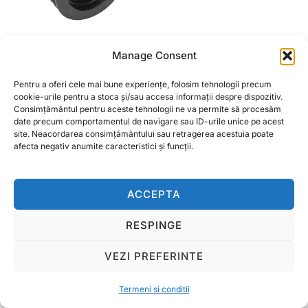
Manage Consent
Fulie mare transmisie
laterala pentru
Pentru a oferi cele mai bune experiențe, folosim tehnologii precum
tocatoare seria AGL,
cookie-urile pentru a stoca și/sau accesa informații despre dispozitiv.
BK98206, BK98207
Consimțământul pentru aceste tehnologii ne va permite să procesăm
date precum comportamentul de navigare sau ID-urile unice pe acest
site. Neacordarea consimțământului sau retragerea acestuia poate
afecta negativ anumite caracteristici și funcții.
CITEȘTE MAI MULT
ACCEPTA
RESPINGE
Termeni si conditii
Copyright © 2026 Ralcom Utilaje Agricole
VEZI PREFERINTE
Inspiro Theme
de
WPZOOM
Termeni si conditii