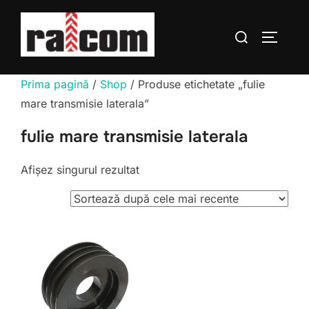
Sari
la
Caută
COMUTĂ
conținut
după:
Prima pagină
/
Shop
/ Produse etichetate „fulie
mare transmisie laterala”
fulie mare transmisie laterala
Afișez singurul rezultat