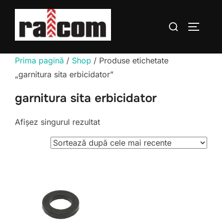
Sari
la
Caută
COMUTĂ
conținut
după:
Prima pagină
/
Shop
/ Produse etichetate
„garnitura sita erbicidator”
garnitura sita erbicidator
Afișez singurul rezultat