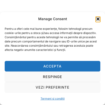
Manage Consent
Garnitura sita
erbicidator
Pentru a oferi cele mai bune experiențe, folosim tehnologii precum
cookie-urile pentru a stoca și/sau accesa informații despre dispozitiv.
1,00
lei
Consimțământul pentru aceste tehnologii ne va permite să procesăm
date precum comportamentul de navigare sau ID-urile unice pe acest
site. Neacordarea consimțământului sau retragerea acestuia poate
ADAUGĂ ÎN COȘ
afecta negativ anumite caracteristici și funcții.
ACCEPTA
Termeni si conditii
RESPINGE
Copyright © 2026 Ralcom Utilaje Agricole
VEZI PREFERINTE
Inspiro Theme
de
WPZOOM
Termeni si conditii