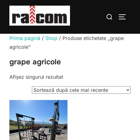
Sari
la
Caută
COMUTĂ
conținut
după:
Prima pagină
/
Shop
/ Produse etichetate „grape
agricole”
grape agricole
Afișez singurul rezultat