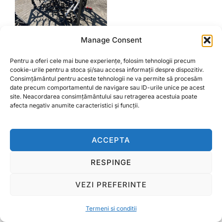
Manage Consent
Grapa agricola de
pasunat 4 metri
Pentru a oferi cele mai bune experiențe, folosim tehnologii precum
cookie-urile pentru a stoca și/sau accesa informații despre dispozitiv.
8.000,00
lei
Consimțământul pentru aceste tehnologii ne va permite să procesăm
date precum comportamentul de navigare sau ID-urile unice pe acest
site. Neacordarea consimțământului sau retragerea acestuia poate
ADAUGĂ ÎN COȘ
afecta negativ anumite caracteristici și funcții.
ACCEPTA
Termeni si conditii
RESPINGE
Copyright © 2026 Ralcom Utilaje Agricole
VEZI PREFERINTE
Inspiro Theme
de
WPZOOM
Termeni si conditii