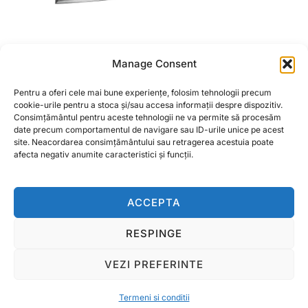
Lama sageata
Manage Consent
combinator romanesc
(laba de gasca) SPC
Pentru a oferi cele mai bune experiențe, folosim tehnologii precum
cookie-urile pentru a stoca și/sau accesa informații despre dispozitiv.
L=225mm
Consimțământul pentru aceste tehnologii ne va permite să procesăm
date precum comportamentul de navigare sau ID-urile unice pe acest
34,00
lei
site. Neacordarea consimțământului sau retragerea acestuia poate
afecta negativ anumite caracteristici și funcții.
ADAUGĂ ÎN COȘ
ACCEPTA
RESPINGE
Termeni si conditii
VEZI PREFERINTE
Copyright © 2026 Ralcom Utilaje Agricole
Inspiro Theme
de
WPZOOM
Termeni si conditii