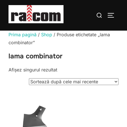
Sari
la
Caută
COMUTĂ
conținut
după:
Prima pagină
/
Shop
/ Produse etichetate „lama
combinator”
lama combinator
Afișez singurul rezultat