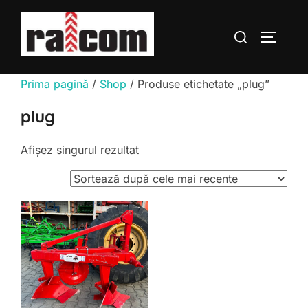
Sari
la
Caută
COMUTĂ
conținut
după:
Prima pagină
/
Shop
/ Produse etichetate „plug”
plug
Afișez singurul rezultat