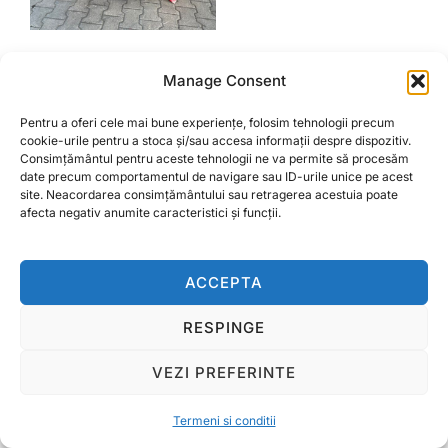
Plug 2 brazde Polonia
Manage Consent
2.500,00
lei
Pentru a oferi cele mai bune experiențe, folosim tehnologii precum
cookie-urile pentru a stoca și/sau accesa informații despre dispozitiv.
ADAUGĂ ÎN COȘ
Consimțământul pentru aceste tehnologii ne va permite să procesăm
date precum comportamentul de navigare sau ID-urile unice pe acest
site. Neacordarea consimțământului sau retragerea acestuia poate
afecta negativ anumite caracteristici și funcții.
Termeni si conditii
ACCEPTA
Copyright © 2026 Ralcom Utilaje Agricole
RESPINGE
Inspiro Theme
de
WPZOOM
VEZI PREFERINTE
Termeni si conditii