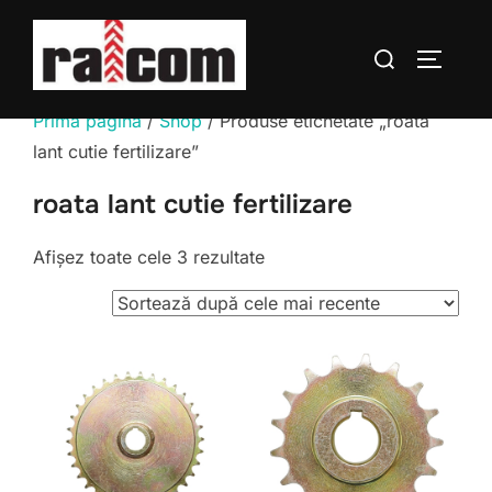
Sari
la
Caută
COMUTĂ
conținut
după:
Prima pagină
/
Shop
/ Produse etichetate „roata
lant cutie fertilizare”
roata lant cutie fertilizare
Sortat
Afișez toate cele 3 rezultate
după
cele
mai
recente