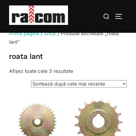
Sari
la
Caută
COMUTĂ
conținut
după:
Prima pagină
/
Shop
/ Produse etichetate „roata
lant”
roata lant
Sortat
Afișez toate cele 3 rezultate
după
cele
mai
recente