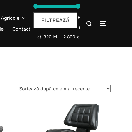
Preț
Preț
P
e Agricole
Caută
FILTREAZĂ
COMUTĂ L
minim
maxim
r
după:
le
Contact
eț:
320 lei
—
2.890 lei