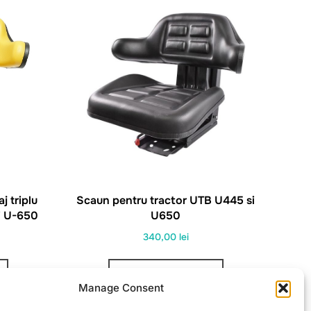
j triplu
Scaun pentru tractor UTB U445 si
i U-650
U650
340,00
lei
ADAUGĂ ÎN COȘ
Manage Consent