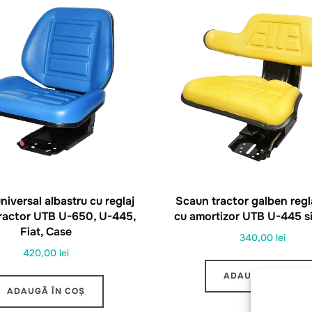
iversal albastru cu reglaj
Scaun tractor galben regla
tractor UTB U-650, U-445,
cu amortizor UTB U-445 s
Fiat, Case
340,00
lei
420,00
lei
ADAUGĂ ÎN COȘ
ADAUGĂ ÎN COȘ