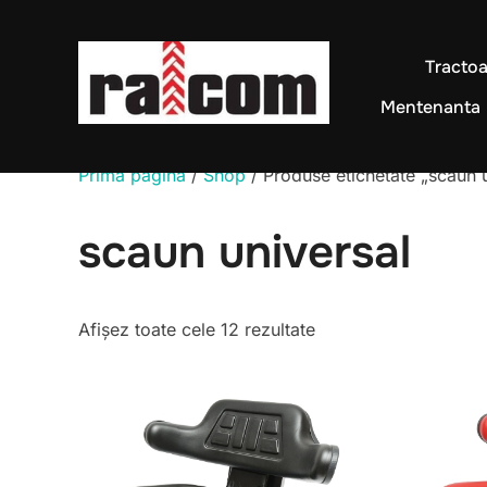
Sari
la
Tractoa
conținut
Mentenanta
Prima pagină
/
Shop
/ Produse etichetate „scaun 
scaun universal
Sortat
Afișez toate cele 12 rezultate
după
cele
mai
recente