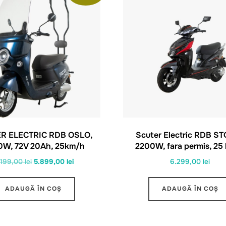
R ELECTRIC RDB OSLO,
Scuter Electric RDB S
W, 72V 20Ah, 25km/h
2200W, fara permis, 25
Prețul
Prețul
.199,00
lei
5.899,00
lei
6.299,00
lei
inițial
curent
a
este:
ADAUGĂ ÎN COȘ
ADAUGĂ ÎN COȘ
fost:
5.899,00 lei.
6.199,00 lei.