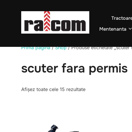
Sari
la
Tractoar
conținut
Mentenanta
Prima pagină
/
Shop
/ Produse etichetate „scuter 
scuter fara permis
Sortat
Afișez toate cele 15 rezultate
după
cele
mai
recente