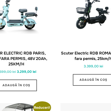
R ELECTRIC RDB PARIS,
Scuter Electric RDB ROM
FARA PERMIS, 48V 20Ah,
fara permis, 25km/
25KM/H
3.399,00
lei
Prețul
Prețul
.599,00
lei
3.299,00
lei
inițial
curent
ADAUGĂ ÎN COȘ
a
este:
ADAUGĂ ÎN COȘ
fost:
3.299,00 lei.
3.599,00 lei.
Reduceri!