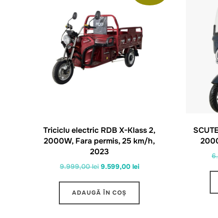
Triciclu electric RDB X-Klass 2,
SCUTE
2000W, Fara permis, 25 km/h,
2000
2023
6
Prețul
Prețul
9.999,00
lei
9.599,00
lei
inițial
curent
a
este:
ADAUGĂ ÎN COȘ
fost:
9.599,00 lei.
9.999,00 lei.