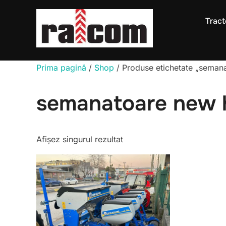
Sari
la
Tract
conținut
Prima pagină
/
Shop
/ Produse etichetate „seman
semanatoare new 
Afișez singurul rezultat