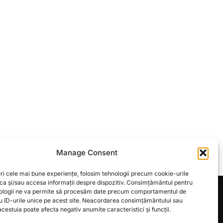
Manage Consent
ri cele mai bune experiențe, folosim tehnologii precum cookie-urile
oca și/sau accesa informații despre dispozitiv. Consimțământul pentru
ologii ne va permite să procesăm date precum comportamentul de
u ID-urile unice pe acest site. Neacordarea consimțământului sau
Inspiro Theme
de
WPZOOM
cestuia poate afecta negativ anumite caracteristici și funcții.