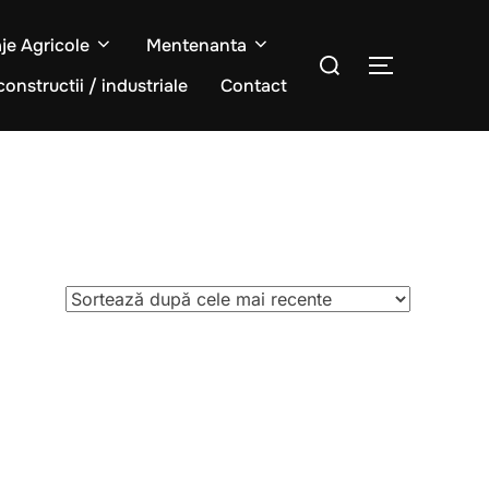
aje Agricole
Mentenanta
Caută
COMUTĂ L
după:
constructii / industriale
Contact