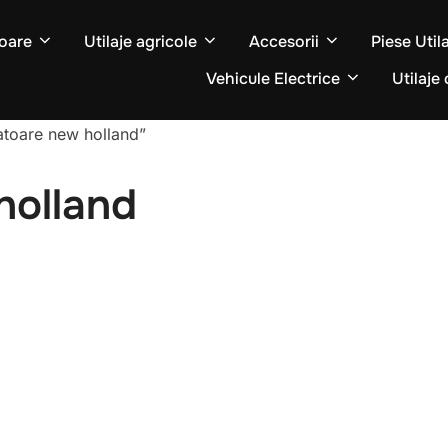
oare
Utilaje agricole
Accesorii
Piese Util
Vehicule Electrice
Utilaje 
atoare new holland”
holland