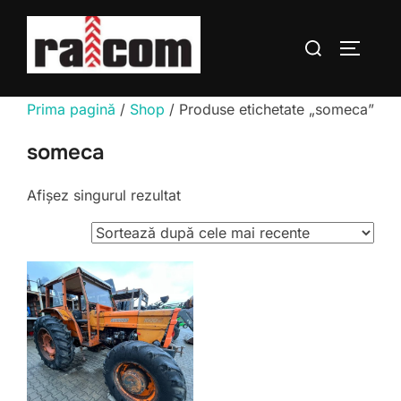
Sari
la
Caută
COMUTĂ
conținut
după:
Prima pagină
/
Shop
/ Produse etichetate „someca”
someca
Afișez singurul rezultat