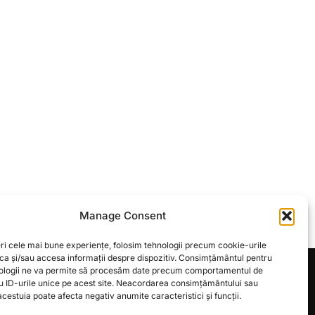
Manage Consent
ri cele mai bune experiențe, folosim tehnologii precum cookie-urile
oca și/sau accesa informații despre dispozitiv. Consimțământul pentru
ologii ne va permite să procesăm date precum comportamentul de
u ID-urile unice pe acest site. Neacordarea consimțământului sau
Inspiro Theme
de
WPZOOM
cestuia poate afecta negativ anumite caracteristici și funcții.