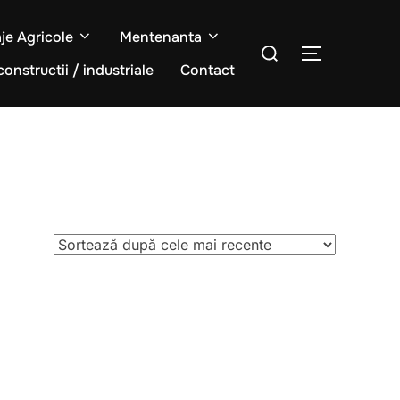
aje Agricole
Mentenanta
Caută
COMUTĂ L
după:
constructii / industriale
Contact