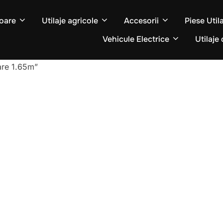
oare
Utilaje agricole
Accesorii
Piese Util
Vehicule Electrice
Utilaje 
are 1.65m”