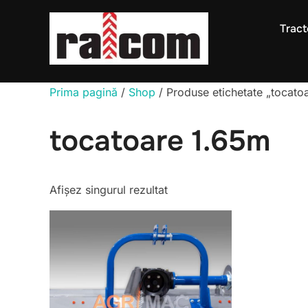
Sari
la
Tract
conținut
Prima pagină
/
Shop
/ Produse etichetate „tocato
tocatoare 1.65m
Afișez singurul rezultat