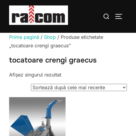
Sari
la
Caută
COMUTĂ
conținut
după:
Prima pagină
/
Shop
/ Produse etichetate
„tocatoare crengi graecus”
tocatoare crengi graecus
Afișez singurul rezultat