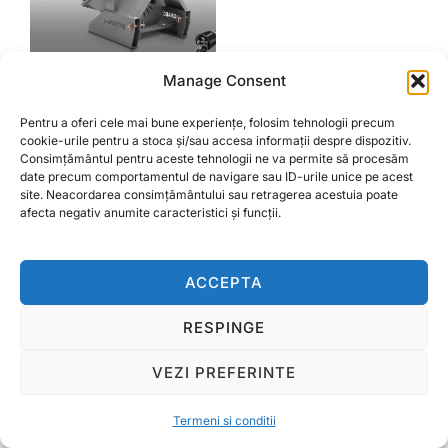
Manage Consent
Tocatoare crengi
Graecus KT10
Pentru a oferi cele mai bune experiențe, folosim tehnologii precum
cookie-urile pentru a stoca și/sau accesa informații despre dispozitiv.
7.400,00
lei
Consimțământul pentru aceste tehnologii ne va permite să procesăm
date precum comportamentul de navigare sau ID-urile unice pe acest
site. Neacordarea consimțământului sau retragerea acestuia poate
ADAUGĂ ÎN COȘ
afecta negativ anumite caracteristici și funcții.
ACCEPTA
Termeni si conditii
RESPINGE
Copyright © 2026 Ralcom Utilaje Agricole
VEZI PREFERINTE
Inspiro Theme
de
WPZOOM
Termeni si conditii