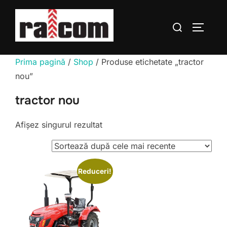
Sari
la
Caută
COMUTĂ
conținut
după:
Prima pagină
/
Shop
/ Produse etichetate „tractor
nou”
tractor nou
Afișez singurul rezultat
Reduceri!