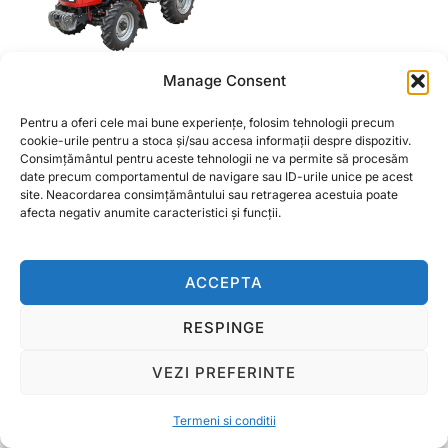
Manage Consent
Tractor 25CP 4×4, rosu
cu semicabina Konig
Pentru a oferi cele mai bune experiențe, folosim tehnologii precum
244 FARA CIV
cookie-urile pentru a stoca și/sau accesa informații despre dispozitiv.
Consimțământul pentru aceste tehnologii ne va permite să procesăm
Prețul
Prețul
33.000,00
lei
29.000,00
lei
date precum comportamentul de navigare sau ID-urile unice pe acest
inițial
curent
site. Neacordarea consimțământului sau retragerea acestuia poate
afecta negativ anumite caracteristici și funcții.
a
este:
ADAUGĂ ÎN COȘ
fost:
29.000,00 lei.
33.000,00 lei.
ACCEPTA
RESPINGE
Termeni si conditii
Copyright © 2026 Ralcom Utilaje Agricole
VEZI PREFERINTE
Inspiro Theme
de
WPZOOM
Termeni si conditii