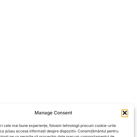
Manage Consent
ri cele mai bune experiențe, folosim tehnologii precum cookie-urile
oca și/sau accesa informații despre dispozitiv. Consimțământul pentru
ologii ne va permite să procesăm date precum comportamentul de