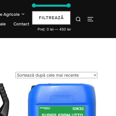
je Agricole
Preț
Preț
Caută
FILTREAZĂ
COMUTĂ L
după:
iale
Contact
minim
maxim
Preț:
0 lei
—
450 lei