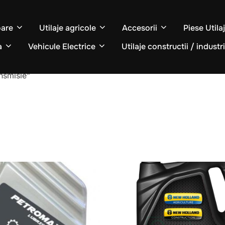
oare
Utilaje agricole
Accesorii
Piese Utila
a
Vehicule Electrice
Utilaje constructii / industr
ansmisie”