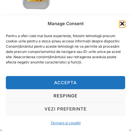
Manage Consent
Ulei motor THOR M40
10L
Pentru a oferi cele mai bune experiențe, folosim tehnologii precum
cookie-urile pentru a stoca și/sau accesa informații despre dispozitiv.
Consimțământul pentru aceste tehnologii ne va permite să procesăm
CITEȘTE MAI MULT
date precum comportamentul de navigare sau ID-urile unice pe acest
site. Neacordarea consimțământului sau retragerea acestuia poate
afecta negativ anumite caracteristici și funcții.
ACCEPTA
Termeni si conditii
Copyright © 2026 Ralcom Utilaje Agricole
RESPINGE
Inspiro Theme
de
WPZOOM
VEZI PREFERINTE
Termeni si conditii