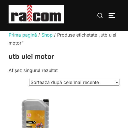
Sari
la
Caută
COMUTĂ
conținut
după:
Prima pagină
/
Shop
/ Produse etichetate „utb ulei
motor”
utb ulei motor
Afișez singurul rezultat