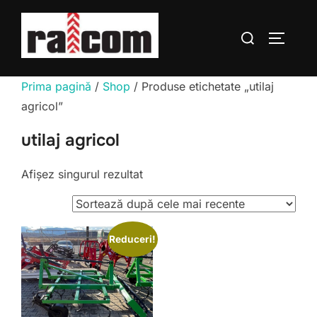
Sari
la
Caută
COMUTĂ
conținut
după:
Prima pagină
/
Shop
/ Produse etichetate „utilaj
agricol”
utilaj agricol
Afișez singurul rezultat
Reduceri!