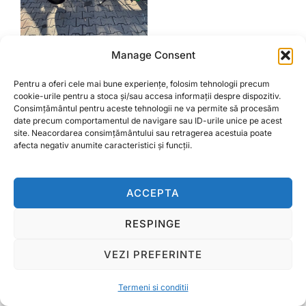
Manage Consent
Combinator agricol 2m
Prețul
Prețul
Pentru a oferi cele mai bune experiențe, folosim tehnologii precum
8.000,00
lei
7.000,00
lei
cookie-urile pentru a stoca și/sau accesa informații despre dispozitiv.
inițial
curent
Consimțământul pentru aceste tehnologii ne va permite să procesăm
a
este:
date precum comportamentul de navigare sau ID-urile unice pe acest
ADAUGĂ ÎN COȘ
fost:
7.000,00 lei.
site. Neacordarea consimțământului sau retragerea acestuia poate
afecta negativ anumite caracteristici și funcții.
8.000,00 lei.
ACCEPTA
Termeni si conditii
Copyright © 2026 Ralcom Utilaje Agricole
RESPINGE
Inspiro Theme
de
WPZOOM
VEZI PREFERINTE
Termeni si conditii