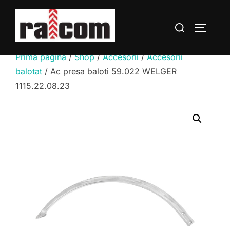
Sari
la
Caută
COMUTĂ
conținut
după:
Prima pagină
/
Shop
/
Accesorii
/
Accesorii
balotat
/ Ac presa baloti 59.022 WELGER
1115.22.08.23