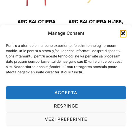
ARC BALOTIERA
ARC BALOTIERA H=188,
74X160X15MM
L=72, FI 5MM PENTRU
Manage Consent
NEW HOLLAND OEM
6,00
lei
788853, 59.532
Pentru a oferi cele mai bune experiențe, folosim tehnologii precum
7,00
lei
cookie-urile pentru a stoca și/sau accesa informații despre dispozitiv.
ADAUGĂ ÎN COȘ
Consimțământul pentru aceste tehnologii ne va permite să procesăm
date precum comportamentul de navigare sau ID-urile unice pe acest
ADAUGĂ ÎN COȘ
site. Neacordarea consimțământului sau retragerea acestuia poate
afecta negativ anumite caracteristici și funcții.
ACCEPTA
RESPINGE
Termeni si conditii
Copyright © 2026 Ralcom Utilaje Agricole
VEZI PREFERINTE
Inspiro Theme
de
WPZOOM