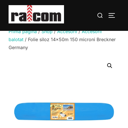
Sari
la
Caută
COMUTĂ
conținut
după:
Prima pagină
/
Shop
/
Accesorii
/
Accesorii
balotat
/ Folie siloz 14x50m 150 microni Breckner
Germany