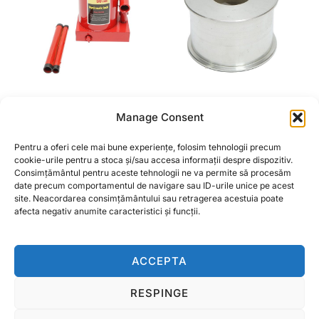
CRIC HIDRAULIC 50
ROLA INTINZATOARE
Manage Consent
TONE
CUREA PENTRU
TOCATOARE SERIA
Pentru a oferi cele mai bune experiențe, folosim tehnologii precum
450,00
lei
ATV120, BK98229
cookie-urile pentru a stoca și/sau accesa informații despre dispozitiv.
Consimțământul pentru aceste tehnologii ne va permite să procesăm
date precum comportamentul de navigare sau ID-urile unice pe acest
ADAUGĂ ÎN COȘ
CITEȘTE MAI MULT
site. Neacordarea consimțământului sau retragerea acestuia poate
afecta negativ anumite caracteristici și funcții.
ACCEPTA
RESPINGE
Termeni si conditii