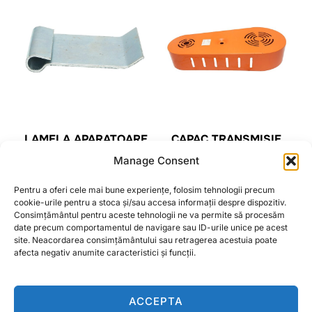
LAMELA APARATOARE
CAPAC TRANSMISIE
METALICA PENTRU
LATERAL PENTRU
Manage Consent
TOCATOARE SERIA
TOCATOARE SERIA
AGL, EFGC
DPS, BK98211, BK98212,
Pentru a oferi cele mai bune experiențe, folosim tehnologii precum
BK98213, BK98214
cookie-urile pentru a stoca și/sau accesa informații despre dispozitiv.
Consimțământul pentru aceste tehnologii ne va permite să procesăm
CITEȘTE MAI MULT
date precum comportamentul de navigare sau ID-urile unice pe acest
CITEȘTE MAI MULT
site. Neacordarea consimțământului sau retragerea acestuia poate
afecta negativ anumite caracteristici și funcții.
ACCEPTA