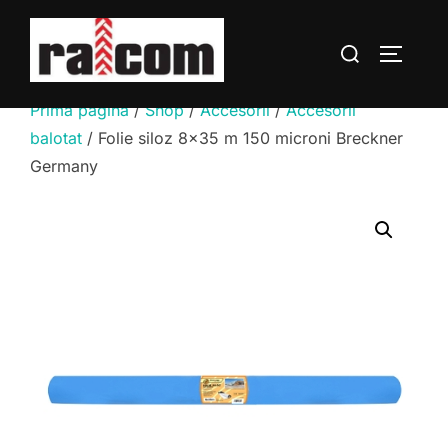
Sari
la
Caută
COMUTĂ
conținut
după:
Prima pagină
/
Shop
/
Accesorii
/
Accesorii
balotat
/ Folie siloz 8×35 m 150 microni Breckner
Germany