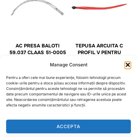
AC PRESA BALOTI
TEPUSA ARCUITA C
59.037 CLAAS 51-0005
PROFIL V PENTRU
FURCA INCARCAT
Manage Consent
BALOTI 36X680MM
CITEȘTE MAI MULT
BRECKNER GERMANY
Pentru a oferi cele mai bune experiențe, folosim tehnologii precum
80,00
lei
cookie-urile pentru a stoca și/sau accesa informații despre dispozitiv.
Consimțământul pentru aceste tehnologii ne va permite să procesăm
date precum comportamentul de navigare sau ID-urile unice pe acest
ADAUGĂ ÎN COȘ
site. Neacordarea consimțământului sau retragerea acestuia poate
afecta negativ anumite caracteristici și funcții.
ACCEPTA