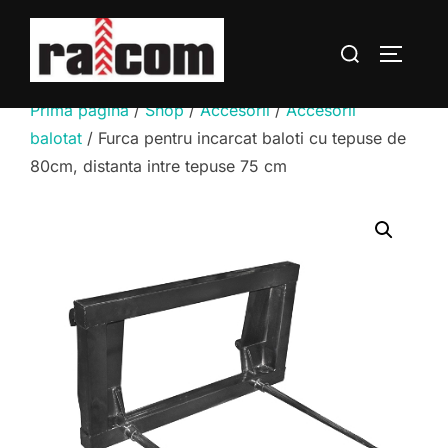
Sari
la
Caută
COMUTĂ
conținut
după:
Prima pagină
/
Shop
/
Accesorii
/
Accesorii
balotat
/ Furca pentru incarcat baloti cu tepuse de
80cm, distanta intre tepuse 75 cm