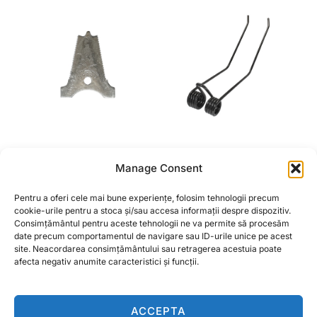
LAMA CONTRACUTIT
GHEARA ELASTICA
Manage Consent
COMBINA TIP C
GREBLA KUHN
PENTRU E280 E286
105X520X9 MM
Pentru a oferi cele mai bune experiențe, folosim tehnologii precum
2,80
lei
36,75
lei
cookie-urile pentru a stoca și/sau accesa informații despre dispozitiv.
Consimțământul pentru aceste tehnologii ne va permite să procesăm
date precum comportamentul de navigare sau ID-urile unice pe acest
CITEȘTE MAI MULT
CITEȘTE MAI MULT
site. Neacordarea consimțământului sau retragerea acestuia poate
afecta negativ anumite caracteristici și funcții.
ACCEPTA