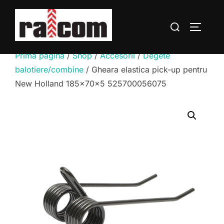
Sari
la
Caută
COMUTĂ
conținut
după:
Prima pagină
/
Shop
/
Accesorii
/
Degete
balotiere/combine
/ Gheara elastica pick-up pentru
New Holland 185x70x5 525700056075