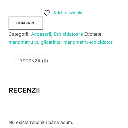
cu
Add to wishlist
glicerina
pentru
COMPARE
erbicidator
Categorii:
Accesorii
,
Erbicidatoare
Etichete:
manometru cu glicerinta
,
manometru erbicidator
RECENZII (0)
RECENZII
Nu există recenzii până acum.