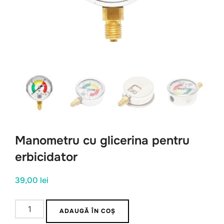
Manometru cu glicerina pentru
erbicidator
39,00
lei
Cantitate
ADAUGĂ ÎN COȘ
Manometru