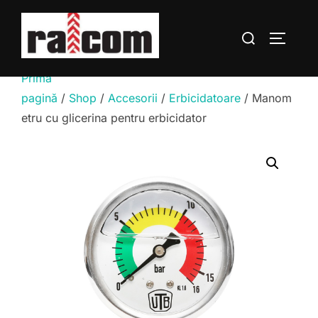
Sari
la
Caută
COMUTĂ
conținut
după:
Prima
pagină
/
Shop
/
Accesorii
/
Erbicidatoare
/ Manom
etru cu glicerina pentru erbicidator