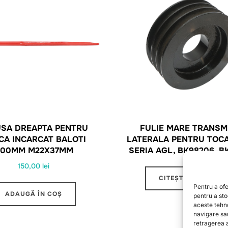
USA DREAPTA PENTRU
FULIE MARE TRANSM
CA INCARCAT BALOTI
LATERALA PENTRU TOC
100MM M22X37MM
SERIA AGL, BK98206, B
150,00
lei
CITEȘTE MAI MULT
Pentru a ofe
ADAUGĂ ÎN COȘ
pentru a st
aceste tehn
navigare sa
retragerea a