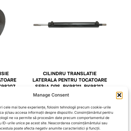
ISIE
CILINDRU TRANSLATIE
ATOARE
LATERALA PENTRU TOCATOARE
K98207
SERIA DPS, BK98211, BK98212,
BK98213, BK98214
Manage Consent
ri cele mai bune experiențe, folosim tehnologii precum cookie-urile
CITEȘTE MAI MULT
oca și/sau accesa informații despre dispozitiv. Consimțământul pentru
ologii ne va permite să procesăm date precum comportamentul de
u ID-urile unice pe acest site. Neacordarea consimțământului sau
cestuia poate afecta negativ anumite caracteristici și funcții.