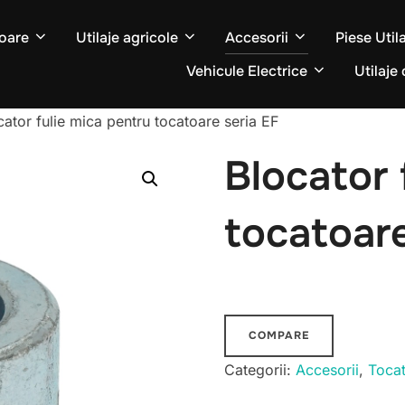
oare
Utilaje agricole
Accesorii
Piese Util
Vehicule Electrice
Utilaje 
cator fulie mica pentru tocatoare seria EF
Blocator 
tocatoare
COMPARE
Categorii:
Accesorii
,
Toca