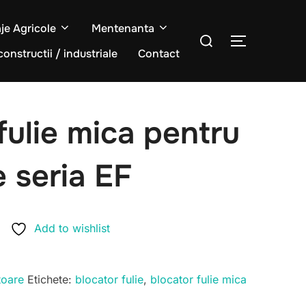
aje Agricole
Mentenanta
Caută
COMUTĂ L
după:
constructii / industriale
Contact
fulie mica pentru
 seria EF
Add to wishlist
toare
Etichete:
blocator fulie
,
blocator fulie mica