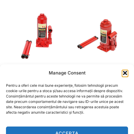
Manage Consent
CRIC HIDRAULIC 6
CRIC HIDRAULIC 8
TONE
TONE
Pentru a oferi cele mai bune experiențe, folosim tehnologii precum
90,00
lei
120,00
lei
cookie-urile pentru a stoca și/sau accesa informații despre dispozitiv.
Consimțământul pentru aceste tehnologii ne va permite să procesăm
date precum comportamentul de navigare sau ID-urile unice pe acest
ADAUGĂ ÎN COȘ
ADAUGĂ ÎN COȘ
site. Neacordarea consimțământului sau retragerea acestuia poate
afecta negativ anumite caracteristici și funcții.
ACCEPTA