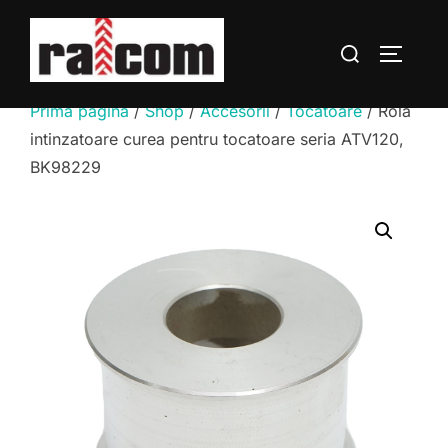
Sari
la
Caută
COMUTĂ
conținut
după:
Prima pagină
/
Shop
/
Accesorii
/
Tocatoare
/ Rola
intinzatoare curea pentru tocatoare seria ATV120,
BK98229