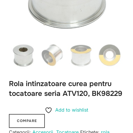
Rola intinzatoare curea pentru
tocatoare seria ATV120, BK98229
Add to wishlist
COMPARE
Categorii:
Accesorii
,
Tocatoare
Etichete:
rola