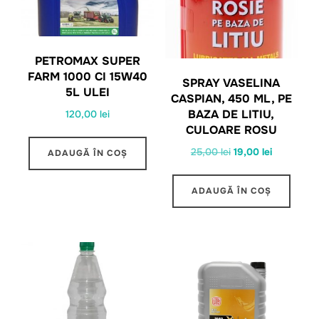
PETROMAX SUPER
FARM 1000 CI 15W40
SPRAY VASELINA
5L ULEI
CASPIAN, 450 ML, PE
BAZA DE LITIU,
120,00
lei
CULOARE ROSU
Prețul
Prețul
25,00
lei
19,00
lei
ADAUGĂ ÎN COȘ
inițial
curent
a
este:
ADAUGĂ ÎN COȘ
fost:
19,00 lei.
25,00 lei.