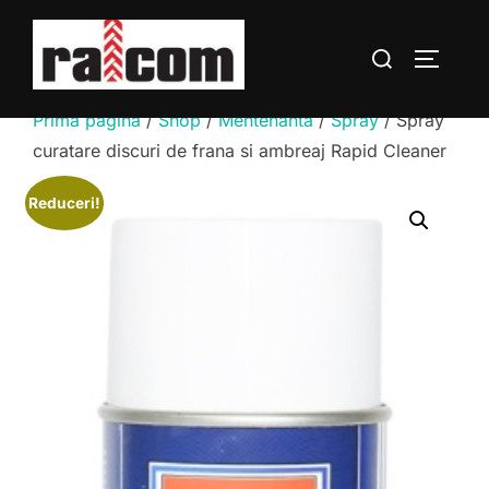
Sari
la
Caută
COMUTĂ
conținut
după:
Prima pagină
/
Shop
/
Mentenanta
/
Spray
/ Spray
curatare discuri de frana si ambreaj Rapid Cleaner
Reduceri!