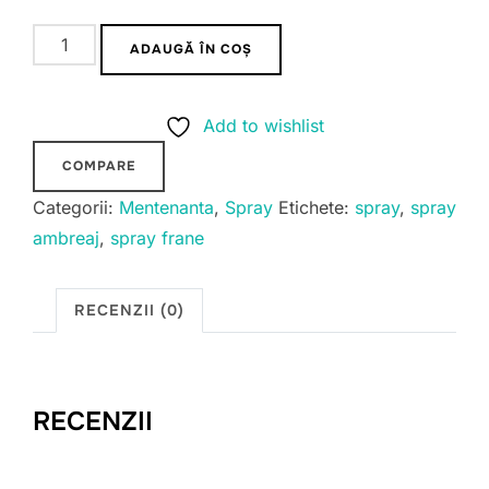
Cantitate
ADAUGĂ ÎN COȘ
Spray
curatare
Add to wishlist
discuri
de
COMPARE
frana
Categorii:
Mentenanta
,
Spray
Etichete:
spray
,
spray
si
ambreaj
,
spray frane
ambreaj
Rapid
RECENZII (0)
Cleaner
RECENZII