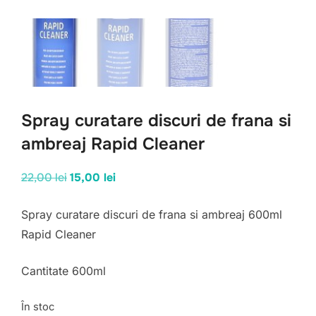
Spray curatare discuri de frana si
ambreaj Rapid Cleaner
Prețul
Prețul
22,00
lei
15,00
lei
inițial
curent
Spray curatare discuri de frana si ambreaj 600ml
a
este:
Rapid Cleaner
fost:
15,00 lei.
22,00 lei.
Cantitate 600ml
În stoc