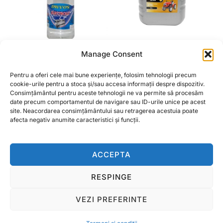
Manage Consent
DIVVOS ELECTROLIT
ULEI MOTOR THOR
0.9L
M40 10L
Pentru a oferi cele mai bune experiențe, folosim tehnologii precum
15,00
lei
cookie-urile pentru a stoca și/sau accesa informații despre dispozitiv.
Consimțământul pentru aceste tehnologii ne va permite să procesăm
CITEȘTE MAI MULT
date precum comportamentul de navigare sau ID-urile unice pe acest
ADAUGĂ ÎN COȘ
site. Neacordarea consimțământului sau retragerea acestuia poate
afecta negativ anumite caracteristici și funcții.
ACCEPTA
RESPINGE
Termeni si conditii
Copyright © 2026 Ralcom Utilaje Agricole
VEZI PREFERINTE
Inspiro Theme
de
WPZOOM