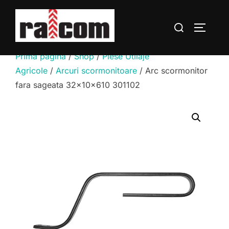
Sari
la
Caută
COMUTĂ
conținut
după:
Prima pagină
/
Shop
/
Piese Utilaje
Agricole
/
Arcuri scormonitoare
/ Arc scormonitor
fara sageata 32x10x610 301102