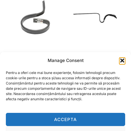
ARC SCORMONITOR
ARC SCORMONITOR
Manage Consent
32X10X360
CU SAGEATA
40X10X770
47,45
lei
Pentru a oferi cele mai bune experiențe, folosim tehnologii precum
86,85
lei
cookie-urile pentru a stoca și/sau accesa informații despre dispozitiv.
Consimțământul pentru aceste tehnologii ne va permite să procesăm
CITEȘTE MAI MULT
date precum comportamentul de navigare sau ID-urile unice pe acest
CITEȘTE MAI MULT
site. Neacordarea consimțământului sau retragerea acestuia poate
afecta negativ anumite caracteristici și funcții.
ACCEPTA