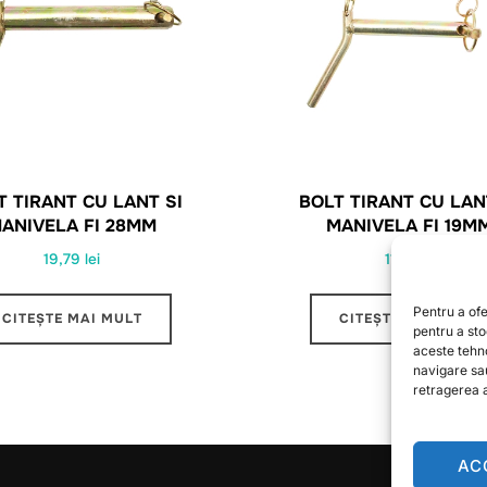
T TIRANT CU LANT SI
BOLT TIRANT CU LAN
ANIVELA FI 28MM
MANIVELA FI 19M
19,79
lei
11,10
lei
Pentru a ofe
CITEȘTE MAI MULT
CITEȘTE MAI MULT
pentru a st
aceste tehn
navigare sa
retragerea a
AC