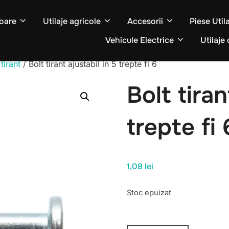
oare
Utilaje agricole
Accesorii
Piese Util
Vehicule Electrice
Utilaje 
 tirant
/ Bolt tirant ajustabil in 5 trepte fi 6
Bolt tiran
trepte fi 
1,08
lei
Stoc epuizat