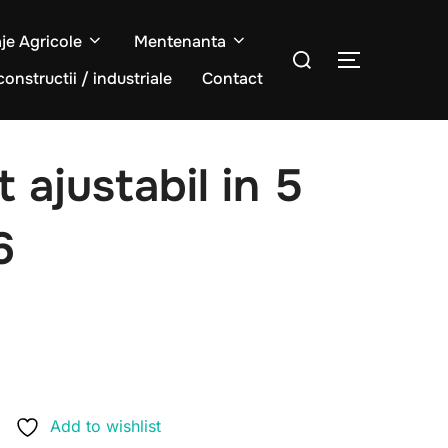
aje Agricole
Mentenanta
Caută
COMUTĂ L
după:
constructii / industriale
Contact
t ajustabil in 5
6
Add to wishlist