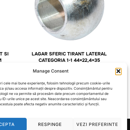
T SI
LAGAR SFERIC TIRANT LATERAL
M
CATEGORIA 1-1 44×22,4×35
14,63
lei
Manage Consent
ri cele mai bune experiențe, folosim tehnologii precum cookie-urile
CITEȘTE MAI MULT
oca și/sau accesa informații despre dispozitiv. Consimțământul pentru
ologii ne va permite să procesăm date precum comportamentul de
u ID-urile unice pe acest site. Neacordarea consimțământului sau
cestuia poate afecta negativ anumite caracteristici și funcții.
CEPTA
RESPINGE
VEZI PREFERINTE