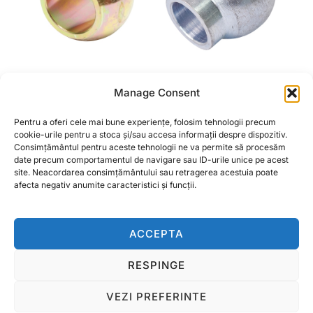
LAGAR SFERIC TIRANT
LAGAR SFERIC TIRANT
Manage Consent
LATERAL CATEGORIA
CENTRAL CATEGORIA 1
3-3 64×37,3×45
38×19,2×44
Pentru a oferi cele mai bune experiențe, folosim tehnologii precum
6,66
lei
cookie-urile pentru a stoca și/sau accesa informații despre dispozitiv.
Consimțământul pentru aceste tehnologii ne va permite să procesăm
CITEȘTE MAI MULT
date precum comportamentul de navigare sau ID-urile unice pe acest
CITEȘTE MAI MULT
site. Neacordarea consimțământului sau retragerea acestuia poate
afecta negativ anumite caracteristici și funcții.
ACCEPTA
RESPINGE
Termeni si conditii
Copyright © 2026 Ralcom Utilaje Agricole
VEZI PREFERINTE