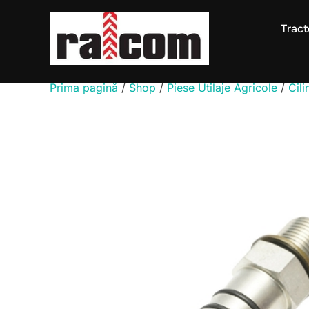
Sari
la
Tract
conținut
Prima pagină
/
Shop
/
Piese Utilaje Agricole
/
Cili