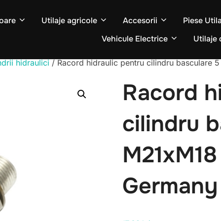
oare
Utilaje agricole
Accesorii
Piese Util
Vehicule Electrice
Utilaje 
ndrii hidraulici
/ Racord hidraulic pentru cilindru basculare
Racord hi
cilindru 
M21xM18 
Germany