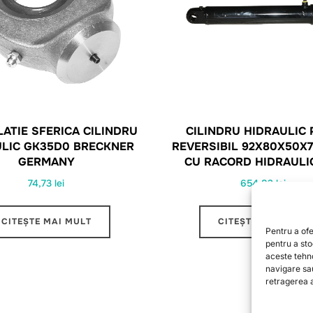
LATIE SFERICA CILINDRU
CILINDRU HIDRAULIC
ULIC GK35D0 BRECKNER
REVERSIBIL 92X80X50X
GERMANY
CU RACORD HIDRAULIC
74,73
lei
654,82
lei
CITEȘTE MAI MULT
CITEȘTE MAI MULT
Pentru a ofe
pentru a st
aceste tehn
navigare sa
retragerea a