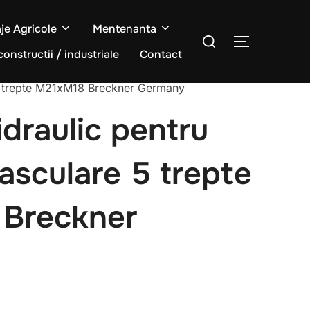
aje Agricole
Mentenanta
Caută
COMUTĂ L
după:
constructii / industriale
Contact
 5 trepte M21xM18 Breckner Germany
draulic pentru
basculare 5 trepte
Breckner