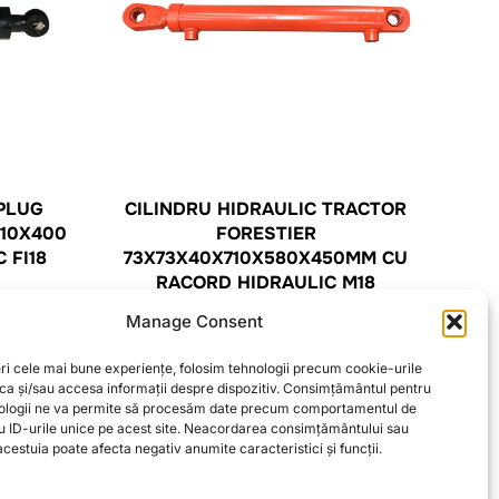
 PLUG
CILINDRU HIDRAULIC TRACTOR
710X400
FORESTIER
 FI18
73X73X40X710X580X450MM CU
RACORD HIDRAULIC M18
588,37
lei
Manage Consent
ri cele mai bune experiențe, folosim tehnologii precum cookie-urile
CITEȘTE MAI MULT
oca și/sau accesa informații despre dispozitiv. Consimțământul pentru
ologii ne va permite să procesăm date precum comportamentul de
u ID-urile unice pe acest site. Neacordarea consimțământului sau
cestuia poate afecta negativ anumite caracteristici și funcții.