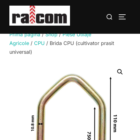
Sari
la
Caută
COMUTĂ
conținut
după:
Prima pagină
/
Shop
/
Piese Utilaje
Agricole
/
CPU
/ Brida CPU (cultivator prasit
universal)