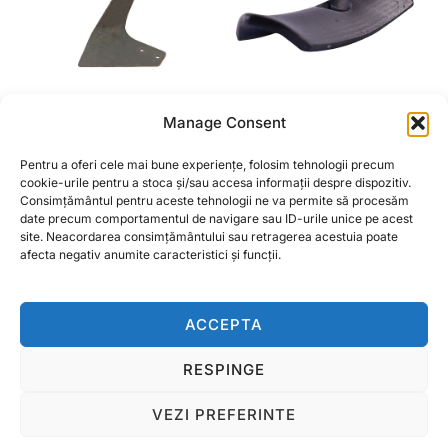
Manage Consent
CUTIT LATERAL
CUTIT DALTA CURBAT
SAGEATA 6(8) STANGA
PENTRU COMBINATOR
Pentru a oferi cele mai bune experiențe, folosim tehnologii precum
SORMAITAT
40X5X135
cookie-urile pentru a stoca și/sau accesa informații despre dispozitiv.
Consimțământul pentru aceste tehnologii ne va permite să procesăm
date precum comportamentul de navigare sau ID-urile unice pe acest
CITEȘTE MAI MULT
CITEȘTE MAI MULT
site. Neacordarea consimțământului sau retragerea acestuia poate
afecta negativ anumite caracteristici și funcții.
ACCEPTA
RESPINGE
Termeni si conditii
Copyright © 2026 Ralcom Utilaje Agricole
VEZI PREFERINTE
Inspiro Theme
de
WPZOOM