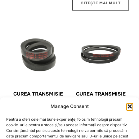
CITEȘTE MAI MULT
CUREA TRANSMISIE
CUREA TRANSMISIE
TRAPEZOIDALA B
TRAPEZOIDALA SPZ
Manage Consent
17X11X700 LI
10X8X1150 LA
BRECKNER GERMANY
6,04
lei
Pentru a oferi cele mai bune experiențe, folosim tehnologii precum
6,72
lei
cookie-urile pentru a stoca și/sau accesa informații despre dispozitiv.
Consimțământul pentru aceste tehnologii ne va permite să procesăm
CITEȘTE MAI MULT
date precum comportamentul de navigare sau ID-urile unice pe acest