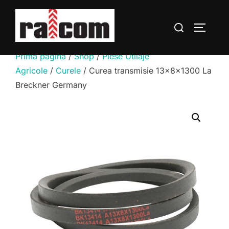
Sari
la
Caută
COMUTĂ
conținut
după:
Prima pagină
/
Shop
/
Piese Utilaje
Agricole
/
Curele
/ Curea transmisie 13x8x1300 La
Breckner Germany