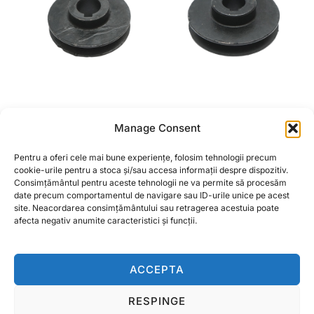
FULIE 1 CANELURA
FULIE 1 CANELURA
Manage Consent
85X30MM PENTRU AX
97,5X32MM PENTRU AX
CU PANA 24MM
CU PANA 24MM
Pentru a oferi cele mai bune experiențe, folosim tehnologii precum
12,99
lei
cookie-urile pentru a stoca și/sau accesa informații despre dispozitiv.
Consimțământul pentru aceste tehnologii ne va permite să procesăm
CITEȘTE MAI MULT
date precum comportamentul de navigare sau ID-urile unice pe acest
CITEȘTE MAI MULT
site. Neacordarea consimțământului sau retragerea acestuia poate
afecta negativ anumite caracteristici și funcții.
ACCEPTA
RESPINGE
Termeni si conditii