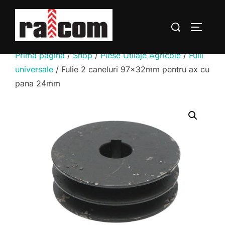
Sari
la
Caută
COMUTĂ
conținut
după:
Prima pagină
/
Shop
/
Piese Utilaje Agricole
/
Fulii
universale
/ Fulie 2 caneluri 97x32mm pentru ax cu
pana 24mm