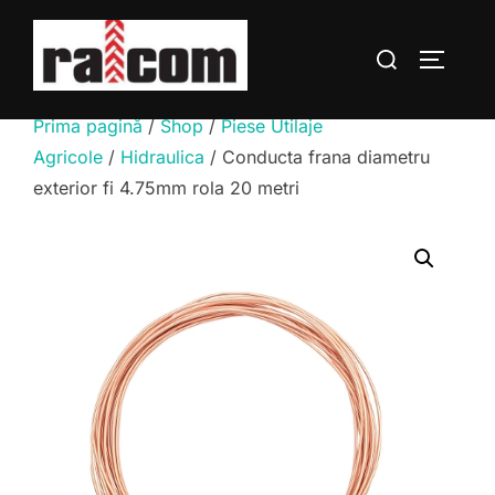
Sari
la
Caută
COMUTĂ
conținut
după:
Prima pagină
/
Shop
/
Piese Utilaje
Agricole
/
Hidraulica
/ Conducta frana diametru
exterior fi 4.75mm rola 20 metri