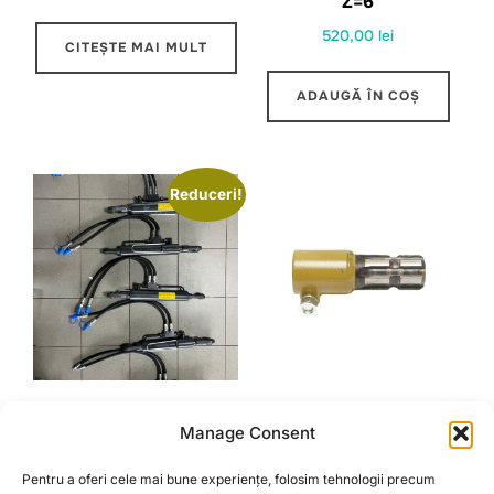
Z=6
520,00
lei
CITEȘTE MAI MULT
ADAUGĂ ÎN COȘ
Reduceri!
TIRANTI CENTRALI
ADAPTOR TRECERE
Manage Consent
HIDRAULICI
CARDAN DE LA Z6 3/8
LA Z6 3/4 L=165MM
Interval
450,00
lei
–
570,00
lei
Pentru a oferi cele mai bune experiențe, folosim tehnologii precum