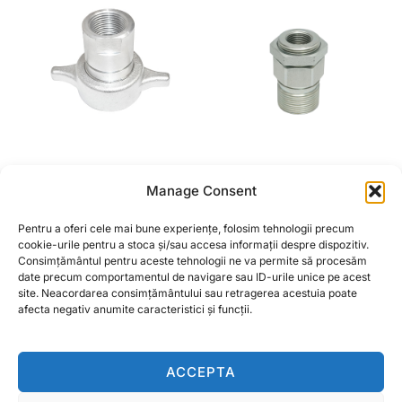
CUPLA RAPIDA 1 TOL
CUPLA RAPIDA 3/4
Manage Consent
TATA PRIN INFILETARE
TOL TATA PRIN
INFILETARE
Pentru a oferi cele mai bune experiențe, folosim tehnologii precum
74,01
lei
CITEȘTE MAI MULT
cookie-urile pentru a stoca și/sau accesa informații despre dispozitiv.
Consimțământul pentru aceste tehnologii ne va permite să procesăm
date precum comportamentul de navigare sau ID-urile unice pe acest
CITEȘTE MAI MULT
site. Neacordarea consimțământului sau retragerea acestuia poate
afecta negativ anumite caracteristici și funcții.
ACCEPTA