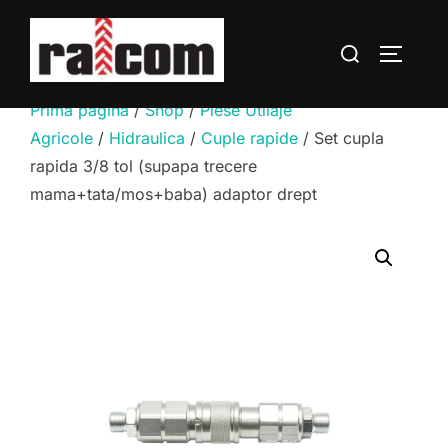
Sari
la
Caută
COMUTĂ
conținut
după:
Prima pagină
/
Shop
/
Piese Utilaje
Agricole
/
Hidraulica
/
Cuple rapide
/ Set cupla
rapida 3/8 tol (supapa trecere
mama+tata/mos+baba) adaptor drept