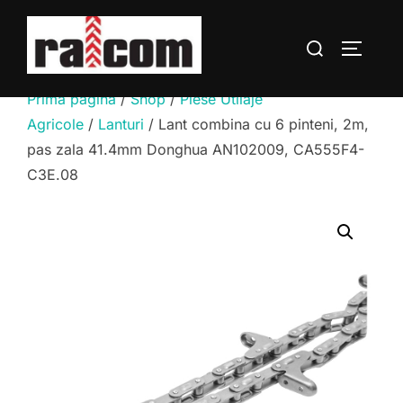
Sari
la
Caută
COMUTĂ
conținut
după:
Prima pagină
/
Shop
/
Piese Utilaje
Agricole
/
Lanturi
/ Lant combina cu 6 pinteni, 2m,
pas zala 41.4mm Donghua AN102009, CA555F4-
C3E.08