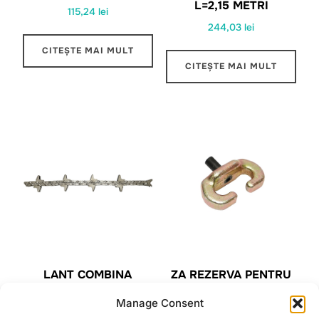
L=2,15 METRI
115,24
lei
244,03
lei
CITEȘTE MAI MULT
CITEȘTE MAI MULT
LANT COMBINA
ZA REZERVA PENTRU
DONGHUA 3101300
LANT TRACTOR
Manage Consent
CA627-CPEF14.08 (CP)
FORESTIER 1/2 13MM