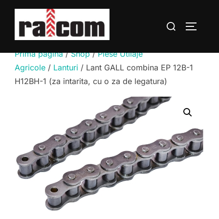
Sari
la
Caută
COMUTĂ
conținut
după:
Prima pagină
/
Shop
/
Piese Utilaje
Agricole
/
Lanturi
/ Lant GALL combina EP 12B-1
H12BH-1 (za intarita, cu o za de legatura)