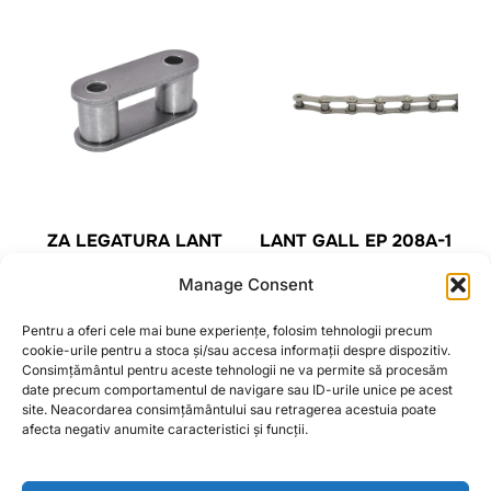
ZA LEGATURA LANT
LANT GALL EP 208A-1
COMBINA DONGHUA
A2040-1 (CU O ZA DE
Manage Consent
AD-112148, CA557 IL,
LEGATURA)
CASE / JOHN DEERE
Pentru a oferi cele mai bune experiențe, folosim tehnologii precum
3,88
lei
CITEȘTE MAI MULT
cookie-urile pentru a stoca și/sau accesa informații despre dispozitiv.
Consimțământul pentru aceste tehnologii ne va permite să procesăm
date precum comportamentul de navigare sau ID-urile unice pe acest
CITEȘTE MAI MULT
site. Neacordarea consimțământului sau retragerea acestuia poate
afecta negativ anumite caracteristici și funcții.